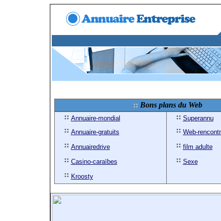
Bons plans du Web
Annuaire-mondial
Superannu
Annuaire-gratuits
Web-rencont
Annuairedrive
film adulte
Casino-caraïbes
Sexe
Kroosty