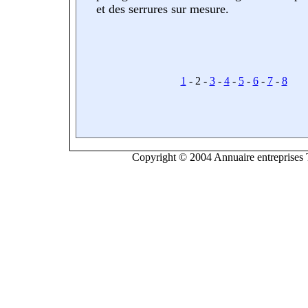
et des serrures sur mesure.
1
- 2 -
3
-
4
-
5
-
6
-
7
-
8
Copyright © 2004 Annuaire entreprises T