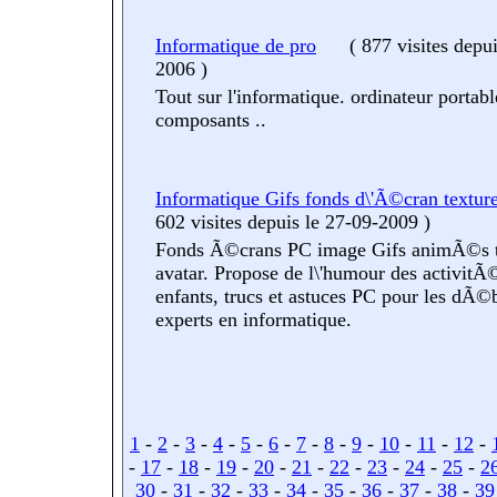
Informatique de pro
(
877 visites
depui
2006
)
Tout sur l'informatique. ordinateur portabl
composants ..
Informatique Gifs fonds d\'Ã©cran texture
602 visites
depuis le 27-09-2009
)
Fonds Ã©crans PC image Gifs animÃ©s t
avatar. Propose de l\'humour des activitÃ
enfants, trucs et astuces PC pour les dÃ©b
experts en informatique.
1
-
2
-
3
-
4
-
5
-
6
-
7
-
8
-
9
-
10
-
11
-
12
-
-
17
-
18
-
19
-
20
-
21
-
22
-
23
-
24
-
25
-
2
30
-
31
-
32
-
33
-
34
-
35
-
36
-
37
-
38
-
39