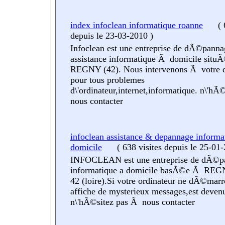
index infoclean informatique roanne
(
6
depuis le 23-03-2010
)
Infoclean est une entreprise de dÃ©pann
assistance informatique Ã domicile sit
REGNY (42). Nous intervenons Ã votre 
pour tous problemes
d\'ordinateur,internet,informatique. n\'hÃ
nous contacter
infoclean assistance & depannage inform
domicile
(
638 visites
depuis le 25-01
INFOCLEAN est une entreprise de dÃ©p
informatique a domicile basÃ©e Ã REG
42 (loire).Si votre ordinateur ne dÃ©marr
affiche de mysterieux messages,est deven
n\'hÃ©sitez pas Ã nous contacter