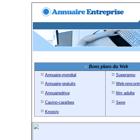
Bons plans du Web
Annuaire-mondial
Superannu
Annuaire-gratuits
Web-rencont
Annuairedrive
film adulte
Casino-caraïbes
Sexe
Kroosty