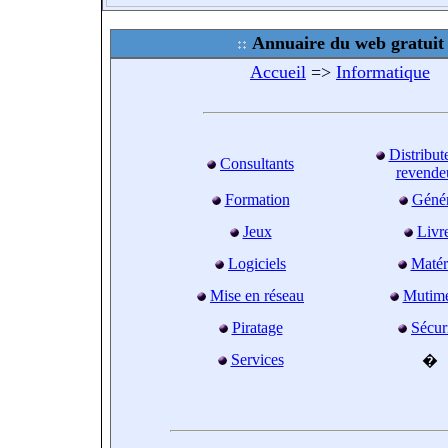
Annuaire du web gratuit
Accueil
=>
Informatique
Distribut
Consultants
revende
Formation
Génér
Jeux
Livr
Logiciels
Matér
Mise en réseau
Mutimé
Piratage
Sécur
Services
�