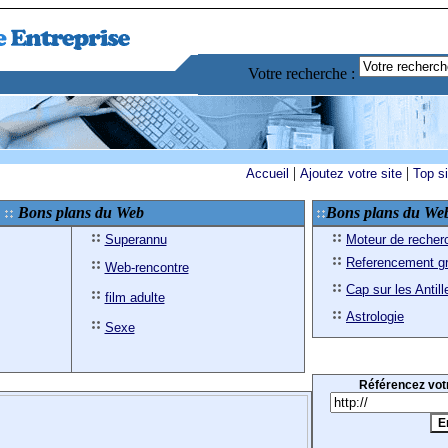
Votre recherche :
|
|
Accueil
Ajoutez votre site
Top s
Bons plans du Web
Bons plans du We
Superannu
Moteur de recher
Referencement gr
Web-rencontre
Cap sur les Antill
film adulte
Astrologie
Sexe
Référencez votr