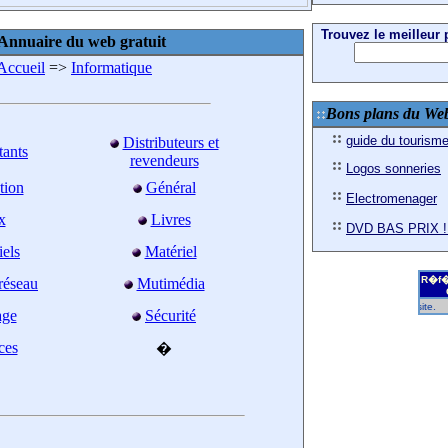
Trouvez le meilleur p
Annuaire du web gratuit
Accueil
=>
Informatique
Bons plans du We
guide du tourism
Distributeurs et
tants
revendeurs
Logos sonneries
tion
Général
Electromenager
x
Livres
DVD BAS PRIX !
iels
Matériel
R�f�
réseau
Mutimédia
age
Sécurité
ces
�