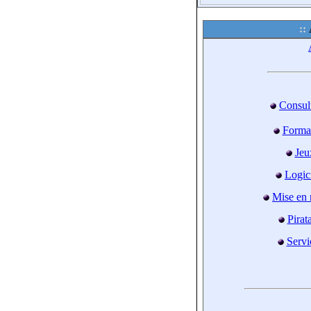
Consul
Forma
Jeu
Logic
Mise en 
Pirat
Servi