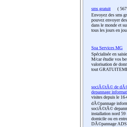
sms gratuit
(
567 
Envoyez des sms gra
pouvez envoyer des t
dans le monde et sur
tous les jours en jo
Soa Services MG
Spécialisée en saisi
M/car étudie vos be
valorisation de don
tout GRATUITEMEN
sociÃ©tÃ© de dÃ©p
depannage informat
visites
depuis le 16
dÃ©pannage informa
sociÃ©tÃ© depanna
installation nord 5
domicile ou en ent
DÃ©pannage ADS