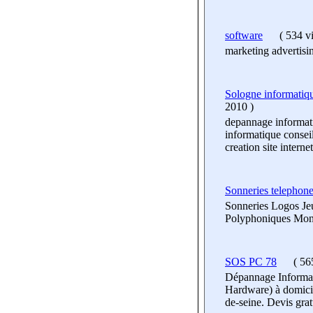
software
(
534 vi
marketing advertisi
Sologne informatiqu
2010
)
depannage informat
informatique consei
creation site internet
Sonneries telephon
Sonneries Logos Je
Polyphoniques Mo
SOS PC 78
(
565
Dépannage Informat
Hardware) à domicil
de-seine. Devis grat