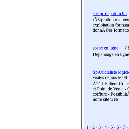
sos pc dep dom 95
rÃ©pration maintena
exploitation forma
donnÃ©es formation 
sospc en ligne
(
8
Depannage en ligne
SpÃ©cialiste logicie
visites
depuis le 08
A2GI Editeur Conce
et Point de Vente -
coiffure - Possibil
notre site web
1
-
2
-
3
-
4
-
5
-
6
-
7
-