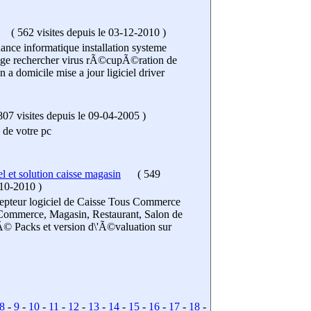
(
562 visites
depuis le 03-12-2010
)
nce informatique installation systeme
tage rechercher virus rÃ©cupÃ©ration de
a domicile mise a jour ligiciel driver
07 visites
depuis le 09-04-2005
)
 de votre pc
l et solution caisse magasin
(
549
-10-2010
)
pteur logiciel de Caisse Tous Commerce
 Commerce, Magasin, Restaurant, Salon de
itÃ© Packs et version d\'Ã©valuation sur
8
-
9
-
10
-
11
-
12
-
13
-
14
-
15
-
16
-
17
-
18
-