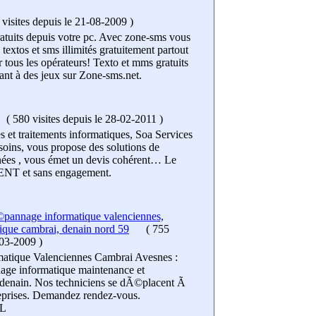
visites
depuis le 21-08-2009
)
tuits depuis votre pc. Avec zone-sms vous
extos et sms illimités gratuitement partout
 tous les opérateurs! Texto et mms gratuits
uant à des jeux sur Zone-sms.net.
(
580 visites
depuis le 28-02-2011
)
es et traitements informatiques, Soa Services
soins, vous propose des solutions de
nées , vous émet un devis cohérent… Le
T et sans engagement.
annage informatique valenciennes,
ique cambrai, denain nord 59
(
755
-03-2009
)
tique Valenciennes Cambrai Avesnes :
ge informatique maintenance et
9 denain. Nos techniciens se dÃ©placent Ã
reprises. Demandez rendez-vous.
L