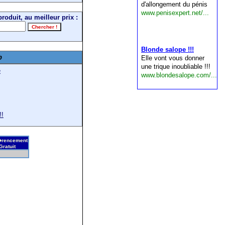
roduit, au meilleur prix :
b
e
!!
rencement
Gratuit
R�f�rencez gratuitement votre site.