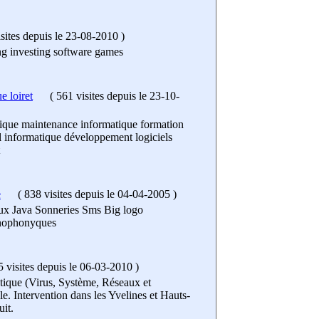
sites
depuis le 23-08-2010
)
ng investing software games
e loiret
(
561 visites
depuis le 23-10-
ique maintenance informatique formation
l informatique développement logiciels
e
(
838 visites
depuis le 04-04-2005
)
ux Java Sonneries Sms Big logo
nophonyques
 visites
depuis le 06-03-2010
)
ique (Virus, Système, Réseaux et
e. Intervention dans les Yvelines et Hauts-
uit.