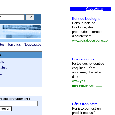
|
|
ites
Top clics
Nouveautés
b
che
atuit
es
e site gratuitement :