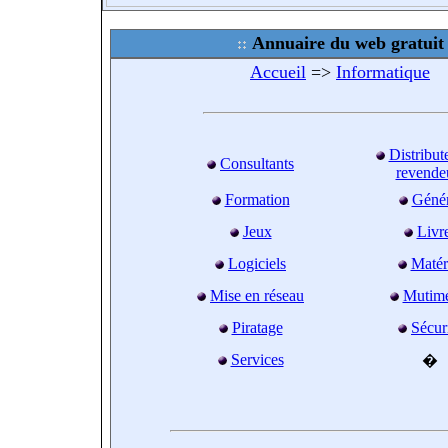
Annuaire du web gratuit
Accueil
=>
Informatique
Distribut
Consultants
revende
Formation
Génér
Jeux
Livr
Logiciels
Matér
Mise en réseau
Mutimé
Piratage
Sécur
Services
�