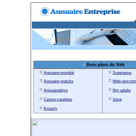
Bons plans du Web
Annuaire-mondial
Superannu
Annuaire-gratuits
Web-rencont
Annuairedrive
film adulte
Casino-caraïbes
Sexe
Kroosty