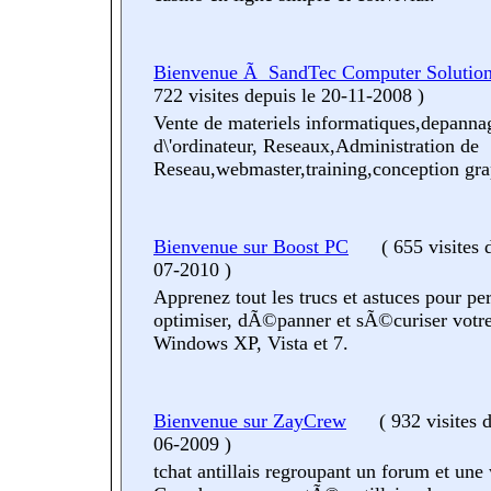
Bienvenue Ã SandTec Computer Solution
722 visites
depuis le 20-11-2008
)
Vente de materiels informatiques,depanna
d\'ordinateur, Reseaux,Administration de
Reseau,webmaster,training,conception gr
Bienvenue sur Boost PC
(
655 visites
07-2010
)
Apprenez tout les trucs et astuces pour per
optimiser, dÃ©panner et sÃ©curiser votr
Windows XP, Vista et 7.
Bienvenue sur ZayCrew
(
932 visites
d
06-2009
)
tchat antillais regroupant un forum et une