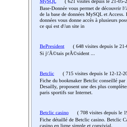
MySQL
(
621 visites
depuis le 21-05-
Base-Donnée vous permet de découvrir l\'
de la base de données MySQL et Access. 
données vous donne accès à plusieurs poss
ce qui est d\'un site in
BePresident
(
648 visites
depuis le 21
Si j\'Ã©tais prÃ©sident ...
Betclic
(
715 visites
depuis le 12-12-2
Fiche du bookmaker Betclic conseillé par
Desailly, proposent une des plus complète
paris sportifs sur Internet.
Betclic casino
(
708 visites
depuis le 
Fiche détaillé de Betclic casino. Betclic C
casino en ligne simple et convivial.