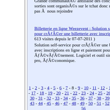
Grande communautÃ© antillaise des conc
sorties sont organisÃ©s sur le tchat donc
pas Ã nous rejoindre
Billetterie en ligne Weezevent : Solution s
pour crÃƒÂ©er une billetterie avec inscri
613 visites
depuis le 07-07-2011
)
Solution self-service pour crÃƒÂ©er une bi
avec inscriptions en ligne et paiement pou
ÃƒÂ©vÃƒÂ©nement. Logiciel et outil sim
pro, ÃƒÂ©conomique.
1
-
2
-
3
-
4
-
5
-
6
-
7
- 8 -
9
-
10
-
11
-
12
-
-
17
-
18
-
19
-
20
-
21
-
22
-
23
-
24
-
25
-
2
30
-
31
-
32
-
33
-
34
-
35
-
36
-
37
-
38
-
39
43
-
44
-
45
-
46
-
47
-
48
-
49
-
50
-
51
-
52
56