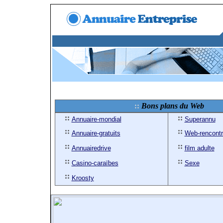
Bons plans du Web
Annuaire-mondial
Superannu
Annuaire-gratuits
Web-rencont
Annuairedrive
film adulte
Casino-caraïbes
Sexe
Kroosty